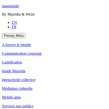
Skip
imaginelab
to
By Mazedia & Wezit
content
EN
FR
Primary Menu
A travers le monde
Communication corporate
Gamification
Inside Mazedia
Interactivité collective
Médiation culturelle
Mobile apps
Services aux publics